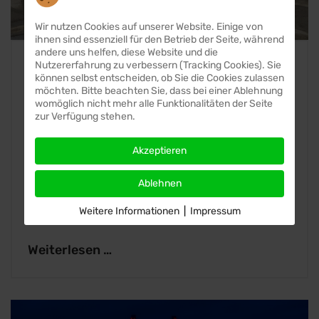
Wir nutzen Cookies auf unserer Website. Einige von
ihnen sind essenziell für den Betrieb der Seite, während
andere uns helfen, diese Website und die
TRANSPORTE MIT
Nutzererfahrung zu verbessern (Tracking Cookies). Sie
können selbst entscheiden, ob Sie die Cookies zulassen
VERANTWORTUNG STATT
möchten. Bitte beachten Sie, dass bei einer Ablehnung
womöglich nicht mehr alle Funktionalitäten der Seite
RISIKO
zur Verfügung stehen.
Unterbrochene Lieferketten, geopolitische
Akzeptieren
Unsicherheiten, Rohstoffmangel: Warum
Ablehnen
jetzt nicht der billigste, sondern der beste
Partner zählt...
Weitere Informationen
|
Impressum
Weiterlesen …