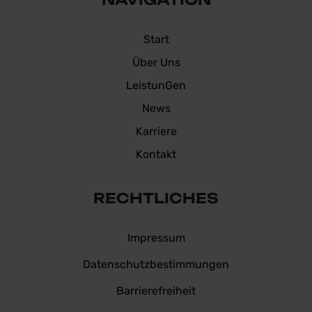
facebook-
linkedin-
Start
f
in
Über Uns
Leistun
Gen
News
Karriere
Kontakt
RECHTLICHES
Impressum
Datenschutzbestimmungen
Barrierefreiheit